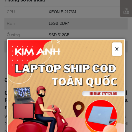
CPU
XEON E-2176M
Ram
16GB DDR4
Ổ cứng
SSD 512GB
VGA
NVIDIA Quadro P2000
X
Màn hình
Full HD
Đánh giá chi tiết
Cấu hình và hiệu năng của Laptop Dell
Precison 5530: Chip mạnh mẽ và xử lý đa
nhiệm mượt mà
Với 2 option CPU hấp dẫn – Intel Core i7 8850H và Intel Xeon E-
2176M (cả hai đều 6 lõi 12 luồng với xung nhịp cao) – dell
precison 5530 đảm bảo hiệu năng xử lý xuất sắc cho mọi tác vụ.