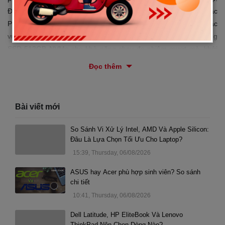
Điểm nhấn của máy là card đồ họa rời Quadro P1000 hoặc
P2000, giúp tăng cường sức mạnh xử lý đồ họa và xử lý các tác
vụ nặng mề. Bên cạnh đó, cấu hình gồm RAM 16GB và ổ cứng
SSD 512GB NVMe cho khả năng chạy đa nhiệm mượt mà, khởi
động hệ thống và tải ứng dụng chỉ trong vài giây, đáp ứng tối đa
Đọc thêm
yêu cầu của dân chuyên gia.
Bài viết mới
So Sánh Vi Xử Lý Intel, AMD Và Apple Silicon:
Đâu Là Lựa Chọn Tối Ưu Cho Laptop?
15:39, Thursday, 06/08/2026
ASUS hay Acer phù hợp sinh viên? So sánh
chi tiết
10:41, Thursday, 06/08/2026
Dell Latitude, HP EliteBook Và Lenovo
ThinkPad Nên Chọn Dòng Nào?