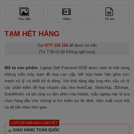
Thư viện
Video
Tin tức
TẠM HẾT HÀNG
Gọi
0777 126 126
để được tư vấn
(Từ 7:30-21:00 Không nghỉ trưa)
Mô tả sản phẩm:
Laptop Dell Precision 5530 được xem là một trong
những mẫu máy trạm đồ họa cao cấp, kết hợp hoàn hảo giữa sức
mạnh xử lý và thiết kế di động. Với khả năng đáp ứng nhu cầu xử lý
các phần mềm đồ họa chuyên sâu như AutoCad, Sketchup, 3Dsmax,
SolidWorks và bộ công cụ làm phim của Adobe, mẫu laptop này là lựa
chọn hàng đầu cho những ai tìm kiếm sự ổn định, hiệu suất vượt trội
và độ bền theo thời gian.
LAPTOP KIM ANH CAM KẾT
GIAO HÀNG TOÀN QUỐC