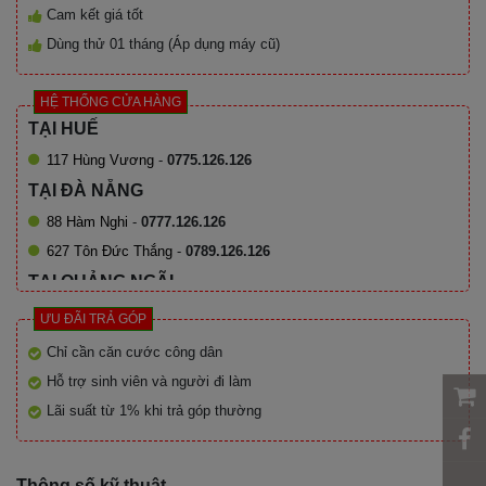
Cam kết giá tốt
Dùng thử 01 tháng (Áp dụng máy cũ)
HỆ THỐNG CỬA HÀNG
TẠI HUẾ
117 Hùng Vương
-
0775.126.126
TẠI ĐÀ NẴNG
88 Hàm Nghi
-
0777.126.126
627 Tôn Đức Thắng
-
0789.126.126
TẠI QUẢNG NGÃI
726 Quang Trung
-
0376.126.126
ƯU ĐÃI TRẢ GÓP
Chỉ cần căn cước công dân
Hỗ trợ sinh viên và người đi làm
Lãi suất từ 1% khi trả góp thường
Thông số kỹ thuật