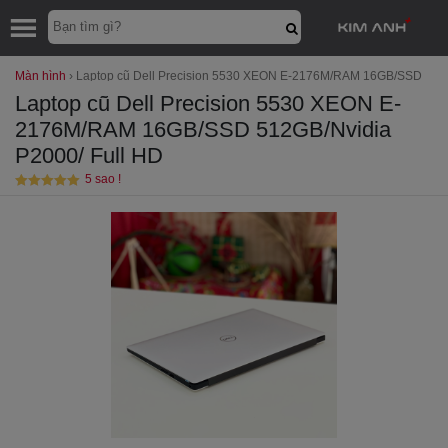
Màn hình
›
Laptop cũ Dell Precision 5530 XEON E-2176M/RAM 16GB/SSD
512GB/Nvidia P2000/ Full HD
Laptop cũ Dell Precision 5530 XEON E-
2176M/RAM 16GB/SSD 512GB/Nvidia
P2000/ Full HD
5 sao !
Được xếp
hạng
5
/5
sao