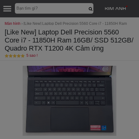
Màn hình
›
[Like New] Laptop Dell Precision 5560 Core i7 - 11850H Ram
16GB/ SSD 512GB/ Quadro RTX T1200 4K Cảm ứng
[Like New] Laptop Dell Precision 5560
Core i7 - 11850H Ram 16GB/ SSD 512GB/
Quadro RTX T1200 4K Cảm ứng
5 sao !
Được xếp
hạng
5
/5
sao