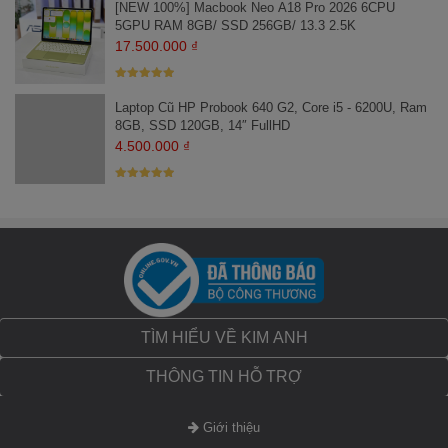
[NEW 100%] Macbook Neo A18 Pro 2026 6CPU
sao
5GPU RAM 8GB/ SSD 256GB/ 13.3 2.5K
17.500.000
₫
Laptop Dell Precision 5560 Core i7 thiết kế
Được xếp
sang trọng đỉnh cao của sự thời thượng
hạng
5
5
Laptop Cũ HP Probook 640 G2, Core i5 - 6200U, Ram
sao
8GB, SSD 120GB, 14″ FullHD
Dell Precision 5560
có thiết kế mỏng nhẹ, với vỏ nhôm sang trọng và
4.500.000
₫
kích thước compact, dễ dàng mang theo bất kỳ nơi nào.
Máy được
nhiều người dùng ví von là một chiếc Workstation “ẩn mình” trong một
Được xếp
chiếc "Dell XPS" doanh nhân hiện đại. Khung máy được gia công bằng
hạng
5
5
sao
nhôm CNC nguyên khối, vỏ máy được sử dụng thêm sợi carbon để
nhấn mạnh độ bền chắc.
TÌM HIỂU VỀ KIM ANH
THÔNG TIN HỖ TRỢ
Giới thiệu