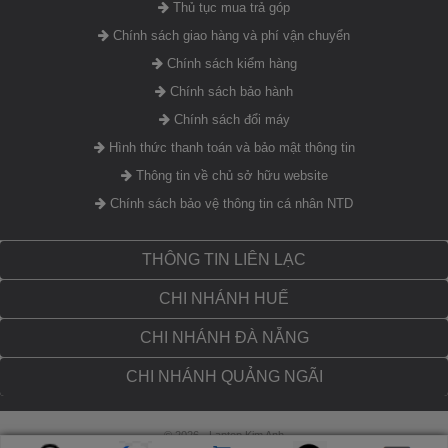
Thủ tục mua trả góp
Chính sách giao hàng và phí vận chuyển
Chính sách kiểm hàng
Chính sách bảo hành
Chính sách đổi máy
Hình thức thanh toán và bảo mật thông tin
Thông tin về chủ sở hữu website
Chính sách bảo vệ thông tin cá nhân NTD
THÔNG TIN LIÊN LẠC
Laptop Dell Precision 5560 i7 với
Màn hình
viền siêu mỏng, độ phân giải cao
CHI NHÁNH HUẾ
Dell Precision 5560
được trang bị màn hình
với độ phân giải FullHD+
CHI NHÁNH ĐÀ NẴNG
1920 x 1200px, t
ỷ lệ của màn hình là 16:10, tốc độ làm tươi màu tốt,
màn hình đạt 60Hz tần số quét giúp chất lượng hình ảnh hiển thị có
CHI NHÁNH QUẢNG NGÃI
màu sắc rất tươi sáng và mượt mà. Không gian màu rất rộng, độ chuẩn
của màu cao.Laptop Dell Precision 5560 sở hữu màu sắc cực kì trung
thực, độ tương phản cao, sẽ mang đến trải nghiệm thị giác cực kì tuyệt
© 2026 - Laptop Kim Anh