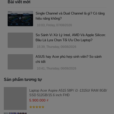
Bài viết mới
lại tốc độ truy xuất dữ liệu nhanh chóng. Các tập tin lớn có thể được
mở và lưu trữ một cách nhanh chóng, giúp tăng cường hiệu suất làm
Single Channel và Dual Channel là gì? Có tăng
việc và trải nghiệm người dùng.
hiệu năng không?
Quadro RTX T1200 của NVIDIA là một trong những card đồ họa chuyên
10:03, Friday, 07/08/2026
nghiệp mạnh mẽ nhất trong phân khúc di động. Với 4GB VRAM, khả
So Sánh Vi Xử Lý Intel, AMD Và Apple Silicon:
năng tính toán song song và hỗ trợ các công nghệ tiên tiến như Ray
Đâu Là Lựa Chọn Tối Ưu Cho Laptop?
Tracing và AI, card đồ họa này cung cấp hiệu suất đồ họa vượt trội,
đảm bảo chạy mượt mà các ứng dụng đồ họa 3D, thiết kế CAD và
15:39, Thursday, 06/08/2026
công việc xử lý hình ảnh.
ASUS hay Acer phù hợp sinh viên? So sánh
chi tiết
10:41, Thursday, 06/08/2026
Sản phẩm tương tự
Laptop Acer Aspire A515 58P/ i3 -1315U/ RAM 8GB/
SSD 512GB/15.6 inch FHD
5.900.000
₫
Được xếp
hạng
5
5