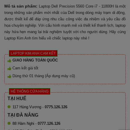
Mô tả sản phẩm:
Laptop Dell Precision 5560 Core i7 - 11800H là một
trong những sản phẩm mới nhất của Dell trong dòng máy trạm di động,
được thiết kế để đáp ứng nhu cầu công việc đa nhiệm và yêu cầu đồ
họa chuyên nghiệp. Với cấu hình mạnh mẽ và thiết kế thanh lịch, laptop
này hứa hẹn mang lại trải nghiệm tuyệt vời cho người dùng. Hãy cùng
Laptop Kim Anh tìm hiểu về chiếc laptop này nhé !
LAPTOP KIM ANH CAM KẾT
GIAO HÀNG TOÀN QUỐC
Cam kết giá tốt
Dùng thử 01 tháng (Áp dụng máy cũ)
HỆ THỐNG CỬA HÀNG
TẠI HUẾ
117 Hùng Vương
-
0775.126.126
TẠI ĐÀ NẴNG
88 Hàm Nghi
-
0777.126.126