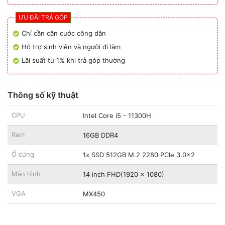
TẠI QUẢNG NGÃI
726 Quang Trung
-
0376.126.126
ƯU ĐÃI TRẢ GÓP
Chỉ cần căn cước công dân
Hỗ trợ sinh viên và người đi làm
Lãi suất từ 1% khi trả góp thường
Thông số kỹ thuật
CPU
Intel Core i5 - 11300H
Ram
16GB DDR4
Ổ cứng
1x SSD 512GB M.2 2280 PCIe 3.0x2
Màn hình
14 inch FHD(1920 x 1080)
VGA
MX450