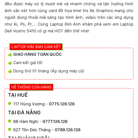
đều được máy xử lý mượt mà và nhanh chóng và tận hưởng hình
ảnh sắc nét hơn cùng card đồ họa Intel Iris Xe Graphics mang cho
người dùng thoải mái sáng tạo hình ảnh, video trên các ứng dụng
như Ai, Ps, Pr,... Cùng Laptop Kim Anh khám phá xem em Laptop
Dell Vostro 5410 có gì mà HOT đến thế nhé!
LAPTOP KIM ANH CAM KẾT
GIAO HÀNG TOÀN QUỐC
Cam kết giá tốt
Dùng thử 01 tháng (Áp dụng máy cũ)
HỆ THỐNG CỬA HÀNG
TẠI HUẾ
117 Hùng Vương
-
0775.126.126
TẠI ĐÀ NẴNG
88 Hàm Nghi
-
0777.126.126
627 Tôn Đức Thắng
-
0789.126.126