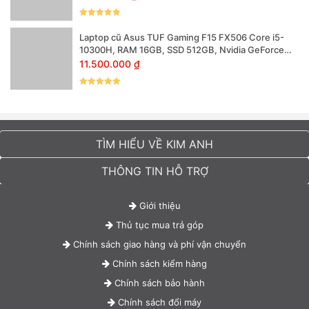
Được xếp
hạng
5
5
Laptop cũ Asus TUF Gaming F15 FX506 Core i5-
sao
10300H, RAM 16GB, SSD 512GB, Nvidia GeForce
GTX 1650 4GB, 15.6 inch Full HD 144Hz
11.500.000
₫
Được xếp
hạng
5
5
sao
TÌM HIỂU VỀ KIM ANH
Laptop Dell Vostro 5410 mang hình ảnh sắc
nét chân thật
THÔNG TIN HỖ TRỢ
Dell Vostro 5410
sử dụng màn hình 14 inch độ phân giải Full HD
(1920 x 1080), độ phủ màu lên đến 100% sRGB mang lại màu sắc
Giới thiệu
sống động hơn khi trải nghiệm hình ảnh sắc nét, viền mỏng và khả
Thủ tục mua trả góp
năng chống chói của tấm nền WVA ta có thể làm việc thoải mái ở
Chính sách giao hàng và phí vận chuyển
môi trường ngoài trời nhiều ánh sáng ảnh hưởng đến độ hiển thị
Chính sách kiểm hàng
của màn hình.
Chính sách bảo hành
Chính sách đổi máy