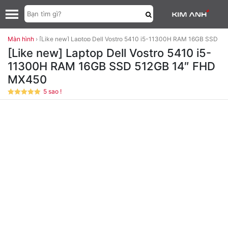
Màn hình
›
[Like new] Laptop Dell Vostro 5410 i5-11300H RAM 16GB SSD
512GB 14″ FHD MX450
[Like new] Laptop Dell Vostro 5410 i5-
11300H RAM 16GB SSD 512GB 14″ FHD
MX450
5 sao !
Được xếp
hạng
5
/5
sao