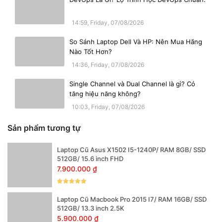
14:59, Friday, 07/08/2026
Laptop Dell Vostro 5410 - Hiệu Năng Mạnh
So Sánh Laptop Dell Và HP: Nên Mua Hãng
Nào Tốt Hơn?
Mẽ với Intel Core i5-11320H
14:36, Friday, 07/08/2026
Trang bị vi xử lý Intel Core i5-11320H thế hệ 11,
Dell Vostro 5410
mang lại khả năng xử lý mượt mà từ các tác vụ văn phòng, xử lý số
Single Channel và Dual Channel là gì? Có
liệu cho đến lập trình hay chỉnh sửa hình ảnh. RAM 16GB giúp
tăng hiệu năng không?
laptop đa nhiệm mệt mà, giảm độ trễ khi chạy đồng thời nhiều
10:03, Friday, 07/08/2026
phần mềm. Ổ cứng SSD 512GB mang đến tốc độ khởi động nhanh,
truy xuất dữ liệu chất lượng, tăng hiệu suất làm việc.
Sản phẩm tương tự
Card đồ họa Intel Iris Xe Graphics hỗ trợ hiển thị hình ảnh sắc nét,
Laptop Cũ Asus X1502 I5-1240P/ RAM 8GB/ SSD
phục vụ tốt cho các nhu cầu giải trí, làm đồ họa nhẹ hay chơi game
512GB/ 15.6 inch FHD
online nhẹ.
7.900.000
₫
Được xếp
hạng
5
5
Laptop Cũ Macbook Pro 2015 I7/ RAM 16GB/ SSD
sao
512GB/ 13.3 inch 2.5K
5.900.000
₫