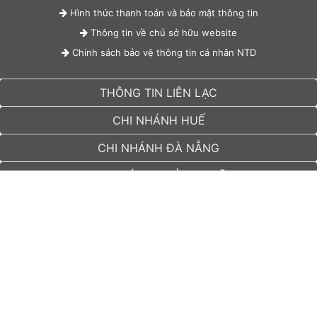
Hình thức thanh toán và bảo mật thông tin
Thông tin về chủ sở hữu website
Chính sách bảo vệ thông tin cá nhân NTD
THÔNG TIN LIÊN LẠC
CHI NHÁNH HUẾ
CHI NHÁNH ĐÀ NẴNG
CHI NHÁNH QUẢNG NGÃI
Laptop Dell Vostro 5410 - Bàn Phím Hiện
Đại, Touchpad Chính Xác
© 2026 - Laptop Kim Anh
Bàn phím
Dell Vostro 5410
có hành trình phím hợp lý, cảm giác gõ
Tìm đường
êm và đáp ứng nhanh. Khoảng cách phím hợp lý, giúp gõ nhấn
Chat Zalo
chính xác. Touchpad rộng rãi, nhạy bén, hỗ trợ đa điểm, giúp thao
tác mượt mà.
Gọi điện
Messenger
Nhắn tin SMS